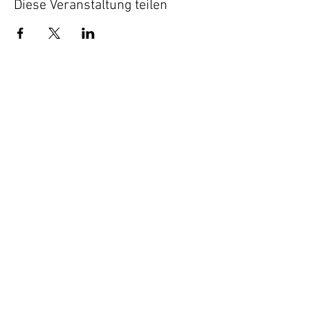
Diese Veranstaltung teilen
Privacy
Impress |
policy
© 2026 Fanny Mendelssohn
Förderpreis